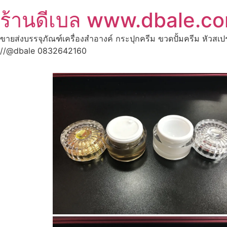
ร้านดีเบล www.dbale.c
ขายส่งบรรจุภัณฑ์เครื่องสำอางค์ กระปุกครีม ขวดปั้มครีม หัวสเ
//@dbale 0832642160