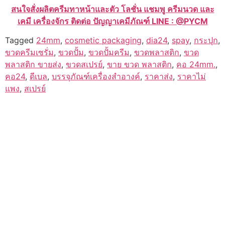
สนใจสั่งผลิตครีมทาหน้าและตัว โลชั่น แชมพู ครีมนวด และ
เคมี เครื่องจักร ติดต่อ ปัญญาเคมีภัณฑ์ LINE : @PYCM
Tagged
24mm
,
cosmetic packaging
,
dia24
,
spay
,
กระปุก
,
ขวดครีมเซรั่ม
,
ขวดปั้ม
,
ขวดปั้มครีม
,
ขวดพลาสติก
,
ขวด
พลาสติก ขายส่ง
,
ขวดสเปรย์
,
ขาย ขวด พลาสติก
,
คอ 24mm.
,
คอ24
,
ดีเบล
,
บรรจุภัณฑ์เครื่องสำอางค์
,
ราคาส่ง
,
ราคาไม่
แพง
,
สเปรย์