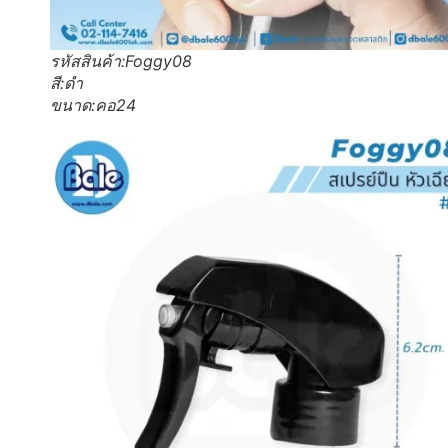
รหัสสินค้า:Foggy08
สี:ดำ
ขนาด:คอ24