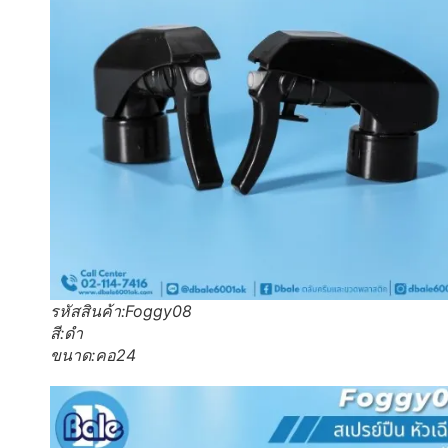
รหัสสินค้า:Foggy08
สี:ดำ
ขนาด:คอ24