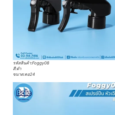
รหัสสินค้า:Foggy08
สี:ดำ
ขนาด:คอ24