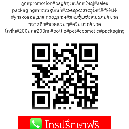
ถูก#promotion#bag#ถุง#เล็ก#ใหญ่#sales
packaging#ការវេចខ្ចប់លក់#အရောင်းအထုပ်#販売包装
#упаковка для продажи#ການຫຸ້ມຫໍ່ການຂາຍ#ขวด
พลาสติก#ขวดแชมพู#ครีมนวด#ขวด
โลชั่น#200มล#200ml#bottle#pet#cosmetic#packaging