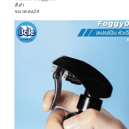
สี:ดำ
ขนาด:คอ24