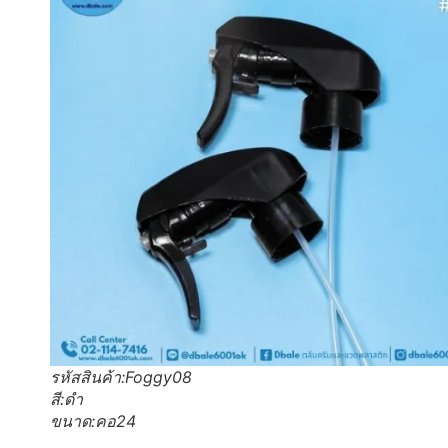
รหัสสินค้า:Foggy08
สี:ดำ
ขนาด:คอ24