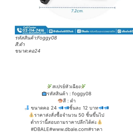
รหัสสินค้า:Foggy08
สี:ดำ
ขนาด:คอ24
สเปรย์หัวเฉียง
รหัสสินค้า : foggy08
สี : ดำ
ขนาดคอ 24
ชิ้นละ 12 บาท
ราคาส่งสั่งซื้อจำนวน 50 ชิ้นขึ้นไป
ต่ำกว่านี้สอบถามราคาปลีกได้ค่ะ
#DBALE#www.dbale.com#ราคา