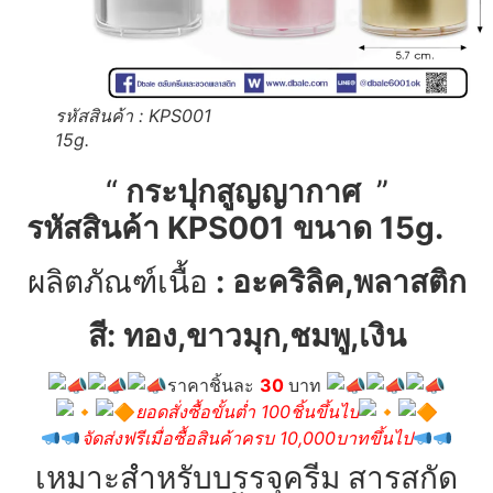
รหัสสินค้า : KPS001
15g.
“
กระปุกสูญญากาศ
”
รหัสสินค้า KPS001 ขนาด 15g.
ผลิตภัณฑ์เนื้อ
: อะคริลิค,พลาสติก
สี: ทอง,ขาวมุก,ชมพู,เงิน
ราคาชิ้นละ
30
บาท
ยอดสั่งซื้อขั้นต่ำ
100ชิ้นขึ้นไป
จัดส่งฟรีเมื่อซื้อสินค้าครบ 10,000บาทขึ้นไป
เหมาะสำหรับบรรจุครีม สารสกัด