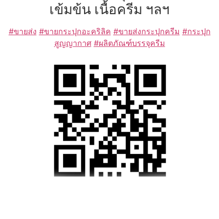
เข้มข้น เนื้อครีม ฯลฯ
#ขายส่ง
#ขายกระปุกอะคริลิค
#ขายส่งกระปุกครีม
#กระปุก
สูญญากาศ
#ผลิตภัณฑ์บรรจุครีม