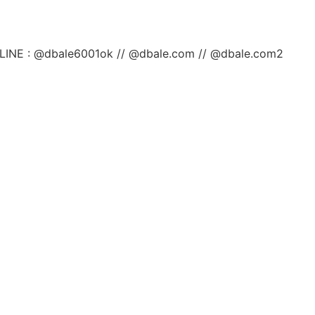
ลยค่ะ LINE : @dbale6001ok // @dbale.com // @dbale.com2