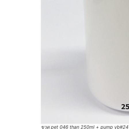
ขวด pet 046 than 250ml + pump yb#24