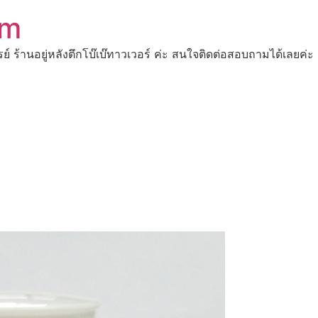
om
ปรย์ ร้านอยู่หลังตึกโบ๊เบ๊ทาวเวอร์ ค่ะ สนใจติดต่อสอบถามได้เ