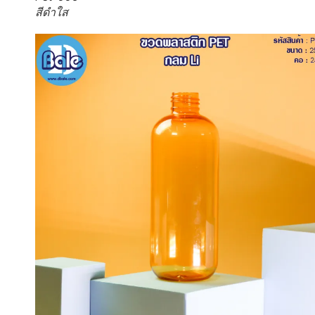
สีดำใส