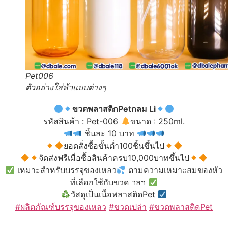
Pet006
ตัวอย่างใส่หัวแบบต่างๆ
ขวดพลาสติกPetกลม Li
รหัสสินค้า : Pet-006
ขนาด : 250ml.
ชิ้นละ 10 บาท
ยอดสั่งซื้อขั้นต่ำ100ชิ้นขึ้นไป
จัดส่งฟรีเมื่อซื้อสินค้าครบ10,000บาทขึ้นไป
เหมาะสำหรับบรรจุของเหลว
ตามความเหมาะสมของหัว
ที่เลือกใช้กับขวด ฯลฯ
วัสดุเป็นเนื้อพลาสติดPet
#ผลิตภัณฑ์บรรจุของเหลว
#ขวดเปล่า
#ขวดพลาสติดPet