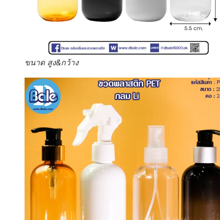
ขนาด สูง&กว้าง