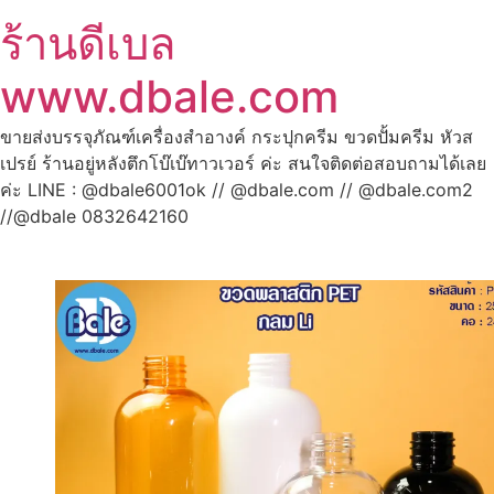
ร้านดีเบล
www.dbale.com
ขายส่งบรรจุภัณฑ์เครื่องสำอางค์ กระปุกครีม ขวดปั้มครีม หัวส
เปรย์ ร้านอยู่หลังตึกโบ๊เบ๊ทาวเวอร์ ค่ะ สนใจติดต่อสอบถามได้เลย
ค่ะ LINE : @dbale6001ok // @dbale.com // @dbale.com2
//@dbale 0832642160