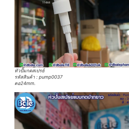
หัวปั๊มกดสเปรย์
รหัสสินค้า : pump0037
คอ24mm.