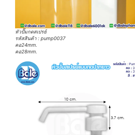
หัวปั๊มกดสเปรย์
รหัสสินค้า : pump0037
คอ24mm.
คอ28mm.