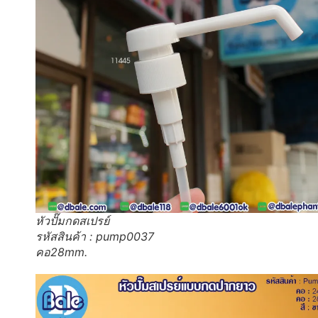
หัวปั๊มกดสเปรย์
รหัสสินค้า : pump0037
คอ28mm.