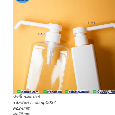
หัวปั๊มกดสเปรย์
รหัสสินค้า : pump0037
คอ24mm.
คอ28mm.