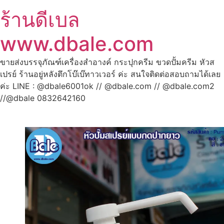
ร้านดีเบล
www.dbale.com
ขายส่งบรรจุภัณฑ์เครื่องสำอางค์ กระปุกครีม ขวดปั้มครีม หัวส
เปรย์ ร้านอยู่หลังตึกโบ๊เบ๊ทาวเวอร์ ค่ะ สนใจติดต่อสอบถามได้เลย
ค่ะ LINE : @dbale6001ok // @dbale.com // @dbale.com2
//@dbale 0832642160