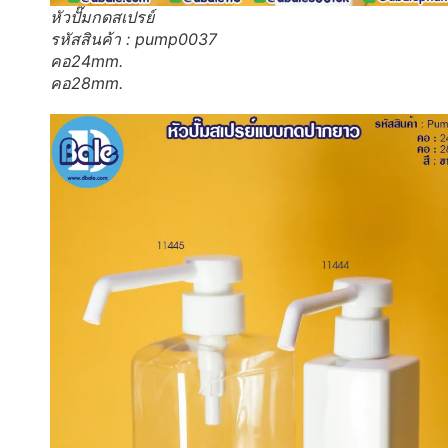
หัวปั๊มกดสเปรย์
รหัสสินค้า : pump0037
คอ24mm.
คอ28mm.