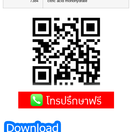
7384
citric acid monohydrate