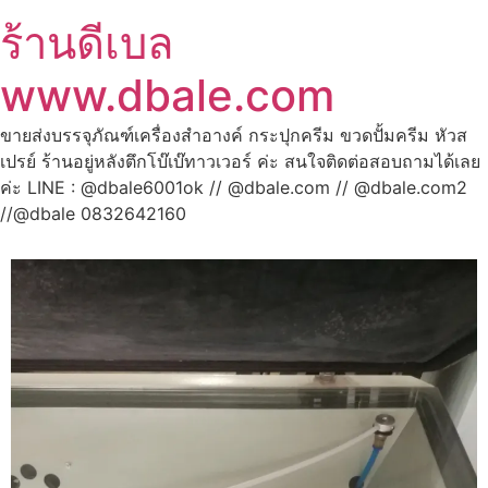
ร้านดีเบล
www.dbale.com
ขายส่งบรรจุภัณฑ์เครื่องสำอางค์ กระปุกครีม ขวดปั้มครีม หัวส
เปรย์ ร้านอยู่หลังตึกโบ๊เบ๊ทาวเวอร์ ค่ะ สนใจติดต่อสอบถามได้เลย
ค่ะ LINE : @dbale6001ok // @dbale.com // @dbale.com2
//@dbale 0832642160