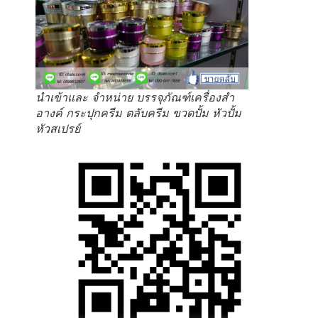
นำเข้าและ จำหน่าย บรรจุภัณฑ์เครื่องสำ
อางค์ กระปุกครีม ตลับครีม ขวดปั้ม หัวปั้ม
หัวสเปรย์