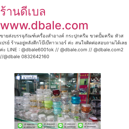
ร้านดีเบล
www.dbale.com
ขายส่งบรรจุภัณฑ์เครื่องสำอางค์ กระปุกครีม ขวดปั้มครีม หัวส
เปรย์ ร้านอยู่หลังตึกโบ๊เบ๊ทาวเวอร์ ค่ะ สนใจติดต่อสอบถามได้เลย
ค่ะ LINE : @dbale6001ok // @dbale.com // @dbale.com2
//@dbale 0832642160