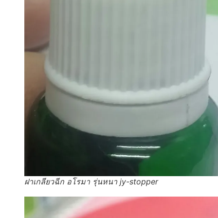
ฝาเกลียวฉีก อโรมา รุ่นหนา jy-stopper