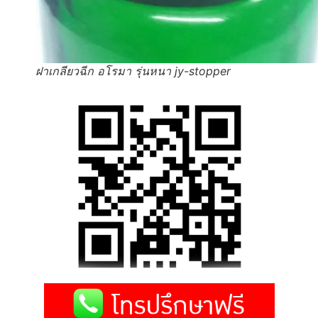
ฝาเกลียวฉีก อโรมา รุ่นหนา jy-stopper