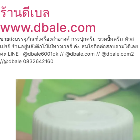
ร้านดีเบล
www.dbale.com
ขายส่งบรรจุภัณฑ์เครื่องสำอางค์ กระปุกครีม ขวดปั้มครีม หัวส
เปรย์ ร้านอยู่หลังตึกโบ๊เบ๊ทาวเวอร์ ค่ะ สนใจติดต่อสอบถามได้เลย
ค่ะ LINE : @dbale6001ok // @dbale.com // @dbale.com2
//@dbale 0832642160