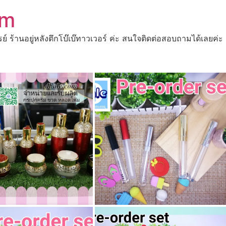
om
ปรย์ ร้านอยู่หลังตึกโบ๊เบ๊ทาวเวอร์ ค่ะ สนใจติดต่อสอบถามได้เ