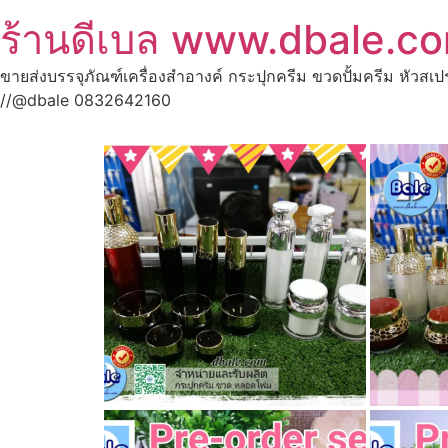
ร้านดีเบล www.dbale.c
ขายส่งบรรจุภัณฑ์เครื่องสำอางค์ กระปุกครีม ขวดปั้มครีม หัวสเ
//@dbale 0832642160