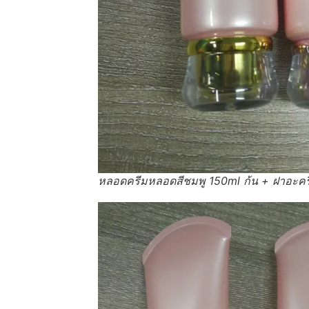
หลอดครีมหลอดสีชมพู 150ml ก้น + ฝาอะคร