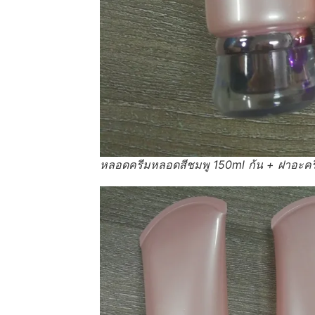
หลอดครีมหลอดสีชมพู 150ml ก้น + ฝาอะคร