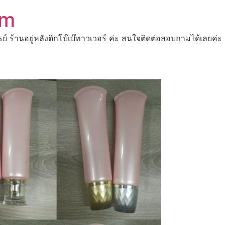
om
ปรย์ ร้านอยู่หลังตึกโบ๊เบ๊ทาวเวอร์ ค่ะ สนใจติดต่อสอบถามได้เ