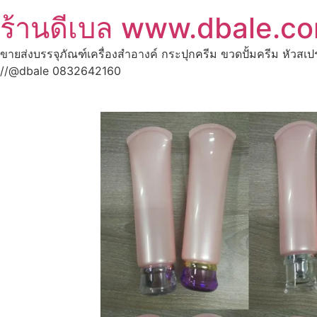
ร้านดีเบล www.dbale.c
ขายส่งบรรจุภัณฑ์เครื่องสำอางค์ กระปุกครีม ขวดปั้มครีม หัวสเ
//@dbale 0832642160