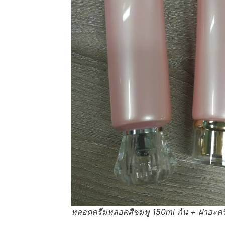
หลอดครีมหลอดสีชมพู 150ml ก้น + ฝาอะคร