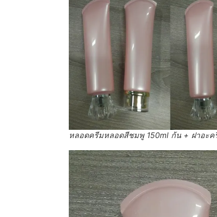
หลอดครีมหลอดสีชมพู 150ml ก้น + ฝาอะคร