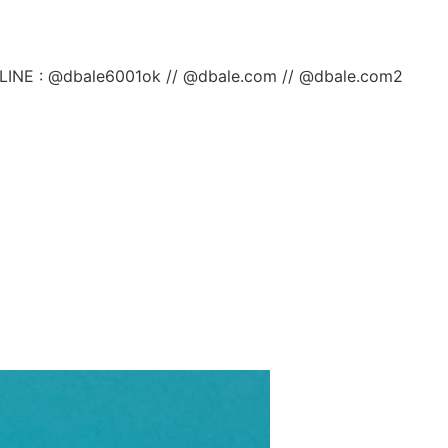
ลยค่ะ LINE : @dbale6001ok // @dbale.com // @dbale.com2