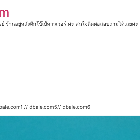
om
ปรย์ ร้านอยู่หลังตึกโบ๊เบ๊ทาวเวอร์ ค่ะ สนใจติดต่อสอบถามได้เ
bale.com1 // dbale.com5// dbale.com6