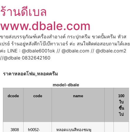
ร้านดีเบล
www.dbale.com
ขายส่งบรรจุภัณฑ์เครื่องสำอางค์ กระปุกครีม ขวดปั้มครีม หัวส
เปรย์ ร้านอยู่หลังตึกโบ๊เบ๊ทาวเวอร์ ค่ะ สนใจติดต่อสอบถามได้เลย
ค่ะ LINE : @dbale6001ok // @dbale.com // @dbale.com2
//@dbale 0832642160
ราคาหลอดโฟม,หลอดครีม
model-dbale
dcode
code
name
100
ใบ
ขึ้น
ไป
3808
fr0052-
หลอดแบนสีทองชมพู