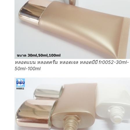
หลอดแบน หลอดครีม หลอดเจล หลอดบีบี fr0052-30ml-
50ml-100ml