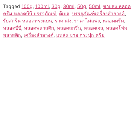
Tagged
100g
,
100ml
,
30g
,
30ml
,
50g
,
50ml
,
ขายส่ง หลอด
ครีม หลอดบีบี บรรจุภัณฑ์
,
ดีเบล
,
บรรจุภัณฑ์เครื่องสำอางค์
,
รับสกรีน หลอดทรงแบน
,
ราคาส่ง
,
ราคาไม่แพง
,
หลอดครีม
,
หลอดบีบี
,
หลอดพลาสติก
,
หลอดสกรีน
,
หลอดเจล
,
หลอดโฟม
พลาสติก
,
เครื่องสำอางค์
,
แหล่ง ขาย กระปุก ครีม