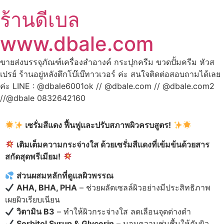
ร้านดีเบล
www.dbale.com
ขายส่งบรรจุภัณฑ์เครื่องสำอางค์ กระปุกครีม ขวดปั้มครีม หัวส
เปรย์ ร้านอยู่หลังตึกโบ๊เบ๊ทาวเวอร์ ค่ะ สนใจติดต่อสอบถามได้เลย
ค่ะ LINE : @dbale6001ok // @dbale.com // @dbale.com2
//@dbale 0832642160
เซรั่มสีแดง ฟื้นฟูและปรับสภาพผิวครบสูตร!
เติมเต็มความกระจ่างใส ด้วยเซรั่มสีแดงที่เข้มข้นด้วยสาร
สกัดสุดพรีเมียม!
ส่วนผสมหลักที่ดูแลผิวพรรณ
AHA, BHA, PHA
– ช่วยผลัดเซลล์ผิวอย่างมีประสิทธิภาพ
เผยผิวเรียบเนียน
วิตามิน B3
– ทำให้ผิวกระจ่างใส ลดเลือนจุดด่างดำ
Sorbitol Syrup & Glycerin
– มอบความชุ่มชื้นให้กับผิว