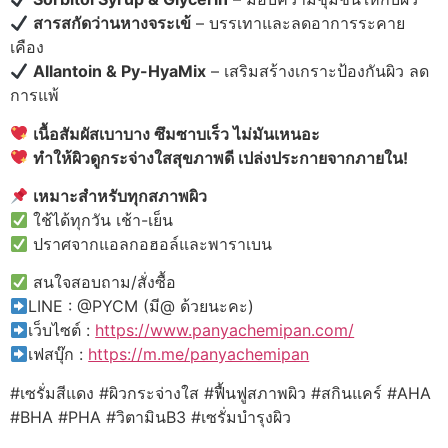
สารสกัดว่านหางจระเข้
– บรรเทาและลดอาการระคาย
เคือง
Allantoin & Py-HyaMix
– เสริมสร้างเกราะป้องกันผิว ลด
การแพ้
เนื้อสัมผัสเบาบาง ซึมซาบเร็ว ไม่มันเหนอะ
ทำให้ผิวดูกระจ่างใสสุขภาพดี เปล่งประกายจากภายใน!
เหมาะสำหรับทุกสภาพผิว
ใช้ได้ทุกวัน เช้า-เย็น
ปราศจากแอลกอฮอล์และพาราเบน
สนใจสอบถาม/สั่งซื้อ
LINE : @PYCM (มี@ ด้วยนะคะ)
เว็บไซต์ :
https://www.panyachemipan.com/
เฟสบุ๊ก :
https://m.me/panyachemipan
#เซรั่มสีแดง #ผิวกระจ่างใส #ฟื้นฟูสภาพผิว #สกินแคร์ #AHA
#BHA #PHA #วิตามินB3 #เซรั่มบำรุงผิว