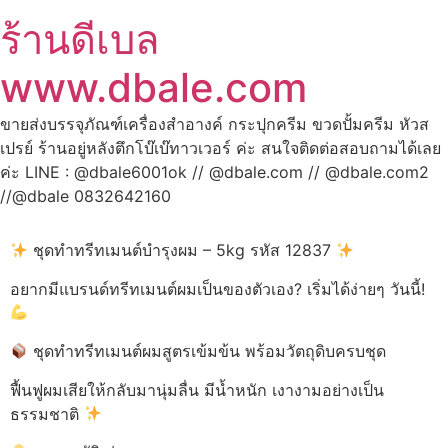
ร้านดีเบล
www.dbale.com
ขายส่งบรรจุภัณฑ์เครื่องสำอางค์ กระปุกครีม ขวดปั้มครีม หัวส
เปรย์ ร้านอยู่หลังตึกโบ๊เบ๊ทาวเวอร์ ค่ะ สนใจติดต่อสอบถามได้เลย
ค่ะ LINE : @dbale6001ok // @dbale.com // @dbale.com2
//@dbale 0832642160
ชุดทำทรีทเมนต์บำรุงผม – 5kg รหัส 12837
อยากมีแบรนด์ทรีทเมนต์ผมเป็นของตัวเอง? เริ่มได้ง่ายๆ วันนี้!
ชุดทำทรีทเมนต์ผมสูตรเข้มข้น พร้อมวัตถุดิบครบชุด
ฟื้นฟูผมเสียให้กลับมานุ่มลื่น มีน้ำหนัก เงางามอย่างเป็น
ธรรมชาติ