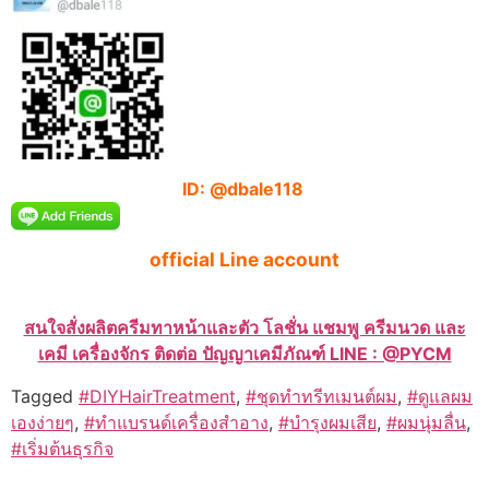
ID: @dbale118
official Line account
สนใจสั่งผลิตครีมทาหน้าและตัว โลชั่น แชมพู ครีมนวด และ
เคมี เครื่องจักร ติดต่อ ปัญญาเคมีภัณฑ์ LINE : @PYCM
Tagged
#DIYHairTreatment
,
#ชุดทำทรีทเมนต์ผม
,
#ดูแลผม
เองง่ายๆ
,
#ทำแบรนด์เครื่องสำอาง
,
#บำรุงผมเสีย
,
#ผมนุ่มลื่น
,
#เริ่มต้นธุรกิจ