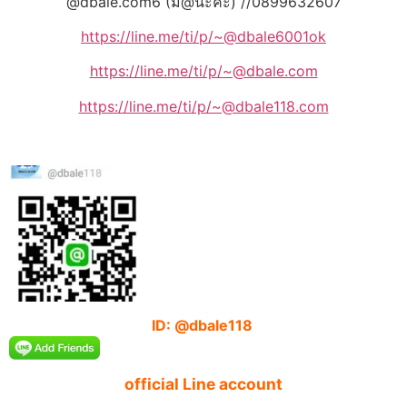
@dbale.com6 (มี@นะค่ะ) //0899632607
https://line.me/ti/p/~@dbale6001ok
https://line.me/ti/p/~@dbale.com
https://line.me/ti/p/~@dbale118.com
ID: @dbale118
official Line account