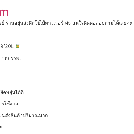
om
ปรย์ ร้านอยู่หลังตึกโบ๊เบ๊ทาวเวอร์ ค่ะ สนใจติดต่อสอบถามได้เ
229/20L
ตสาหกรรม!
ืดหยุ่นได้ดี
การใช้งาน
ขนส่งสินค้าปริมาณมาก
าย