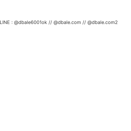
ลยค่ะ LINE : @dbale6001ok // @dbale.com // @dbale.com2