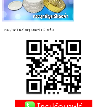
กระปุกครีมสวยๆ เลอค่า 5 กรัม