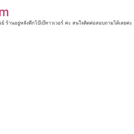
om
ปรย์ ร้านอยู่หลังตึกโบ๊เบ๊ทาวเวอร์ ค่ะ สนใจติดต่อสอบถามได้เ