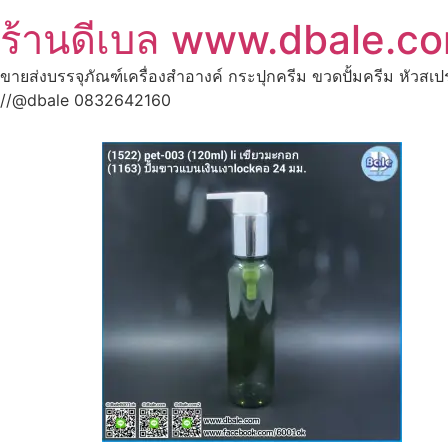
ร้านดีเบล www.dbale.c
ขายส่งบรรจุภัณฑ์เครื่องสำอางค์ กระปุกครีม ขวดปั้มครีม หัวสเ
//@dbale 0832642160