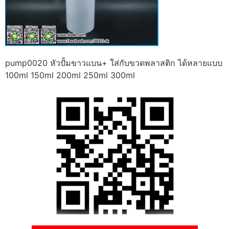
pump0020 หัวปั้มขาวแบน+ ใส่กับขวดพลาสติก ได้หลายแบบ
100ml 150ml 200ml 250ml 300ml