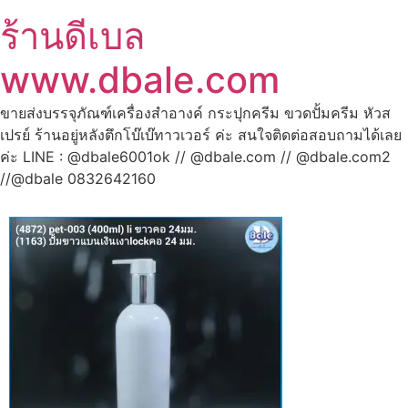
ร้านดีเบล
www.dbale.com
ขายส่งบรรจุภัณฑ์เครื่องสำอางค์ กระปุกครีม ขวดปั้มครีม หัวส
เปรย์ ร้านอยู่หลังตึกโบ๊เบ๊ทาวเวอร์ ค่ะ สนใจติดต่อสอบถามได้เลย
ค่ะ LINE : @dbale6001ok // @dbale.com // @dbale.com2
//@dbale 0832642160