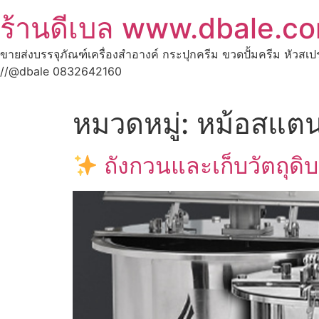
ร้านดีเบล www.dbale.c
ขายส่งบรรจุภัณฑ์เครื่องสำอางค์ กระปุกครีม ขวดปั้มครีม หัวสเ
//@dbale 0832642160
หมวดหมู่:
หม้อสแต
ถังกวนและเก็บวัตถุด