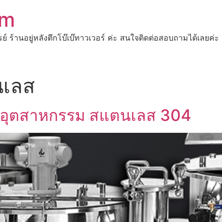
om
ปรย์ ร้านอยู่หลังตึกโบ๊เบ๊ทาวเวอร์ ค่ะ สนใจติดต่อสอบถามได้เ
นเลส
ิบอุตสาหกรรม สแตนเลส 304