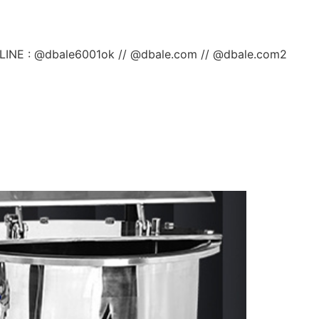
ลยค่ะ LINE : @dbale6001ok // @dbale.com // @dbale.com2