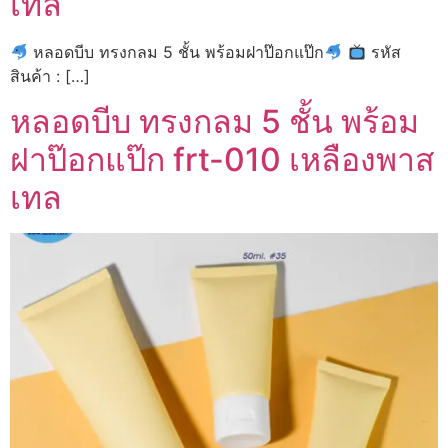
เทล
หลอดบีบ ทรงกลม 5 ชั้น พร้อมฝาป๊อกแป๊ก
รหัส
สินค้า : […]
หลอดบีบ ทรงกลม 5 ชั้น พร้อม
ฝาป๊อกแป๊ก frt-010 เหลืองพาส
เทล