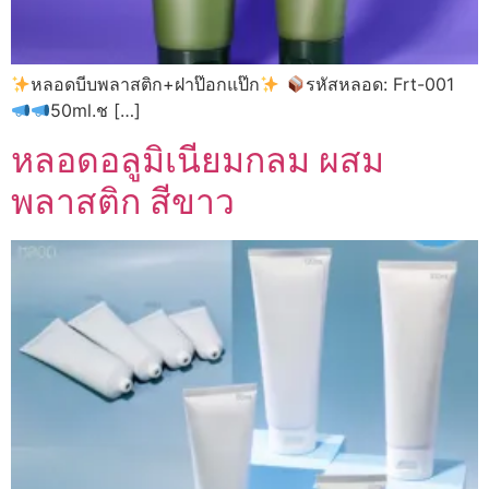
หลอดบีบพลาสติก+ฝาป๊อกแป๊ก
รหัสหลอด: Frt-001
50ml.ช […]
หลอดอลูมิเนียมกลม ผสม
พลาสติก สีขาว