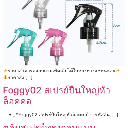
ราคาสามารถสอบถามเพิ่มเติมได้ในช่องทางแชทนะคะ
ราคาส่ง […]
Foggy02 สเปรย์ปืนใหญ่หัว
ล็อคคอ
. ✦ 𓈒 *Foggy02 สเปรย์ปืนใหญ่หัวล็อคคอ˚ ⊹ รหัสสิน […]
ตลับสเปรย์ทรงกลมเเบน