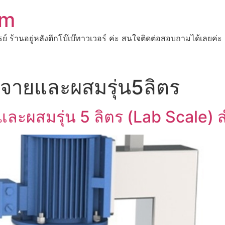
om
ปรย์ ร้านอยู่หลังตึกโบ๊เบ๊ทาวเวอร์ ค่ะ สนใจติดต่อสอบถามได้เ
ะจายและผสมรุ่น5ลิตร
และผสมรุ่น 5 ลิตร (Lab Scale) ส