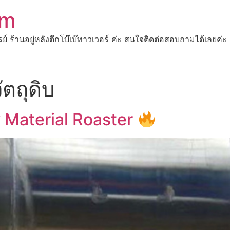
om
ปรย์ ร้านอยู่หลังตึกโบ๊เบ๊ทาวเวอร์ ค่ะ สนใจติดต่อสอบถามได้เ
วัตถุดิบ
aw Material Roaster