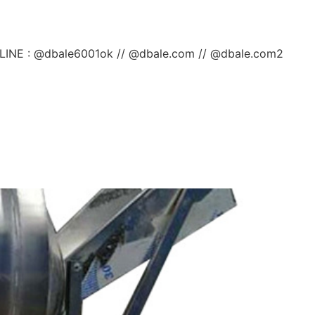
ลยค่ะ LINE : @dbale6001ok // @dbale.com // @dbale.com2