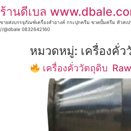
ร้านดีเบล www.dbale.c
ขายส่งบรรจุภัณฑ์เครื่องสำอางค์ กระปุกครีม ขวดปั้มครีม หัวสเ
//@dbale 0832642160
หมวดหมู่:
เครื่องคั่ว
เครื่องคั่ววัตถุดิบ R