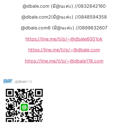
@dbale.com (มี@นะค่ะ) //0832642160
@dbale.com2(มี@นะค่ะ) //0848594358
@dbale.com6 (มี@นะค่ะ) //0899632607
https://line.me/ti/p/~@dbale6001ok
https://line.me/ti/p/~@dbale.com
https://line.me/ti/p/~@dbale118.com