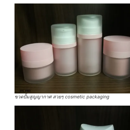
ขวดปั้มสูญญากาศ สวยๆ cosmetic packaging