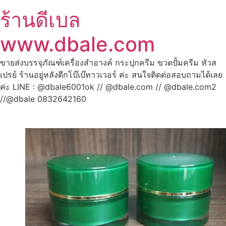
ร้านดีเบล
www.dbale.com
ขายส่งบรรจุภัณฑ์เครื่องสำอางค์ กระปุกครีม ขวดปั้มครีม หัวส
เปรย์ ร้านอยู่หลังตึกโบ๊เบ๊ทาวเวอร์ ค่ะ สนใจติดต่อสอบถามได้เลย
ค่ะ LINE : @dbale6001ok // @dbale.com // @dbale.com2
//@dbale 0832642160