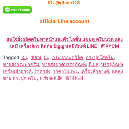
ID: @dbale118
official Line account
สนใจสั่งผลิตครีมทาหน้าและตัว โลชั่น แชมพู ครีมนวด และ
เคมี เครื่องจักร ติดต่อ ปัญญาเคมีภัณฑ์ LINE : @PYCM
Tagged
10g
,
10ml
,
5g
,
กระปุกอะคริลิค
,
กระปุกใส่ครีม
,
ขายส่งกระปุกครีม
,
ขายส่งขวดบรรจุภัณฑ์
,
ดีเบล
,
บรรจุภัณฑ์
เครื่องสำอางค์
,
ราคาส่ง
,
ราคาไม่แพง
,
เครื่องสำอางค์
,
แหล่ง
ขาย กระปุก ครีม
,
化妆品包装
,
泰国包材