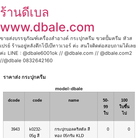
ร้านดีเบล
www.dbale.com
ขายส่งบรรจุภัณฑ์เครื่องสำอางค์ กระปุกครีม ขวดปั้มครีม หัวส
เปรย์ ร้านอยู่หลังตึกโบ๊เบ๊ทาวเวอร์ ค่ะ สนใจติดต่อสอบถามได้เลย
ค่ะ LINE : @dbale6001ok // @dbale.com // @dbale.com2
//@dbale 0832642160
ราคาส่ง กระปุกครีม
model-dbale
dcode
code
name
50-
100
99
ใบขึ้น
ใบ
ไป
3943
k0232-
กระปุกบอลคริสตัล สี
0
0
05g สี
ทอง 05กรัม KLD