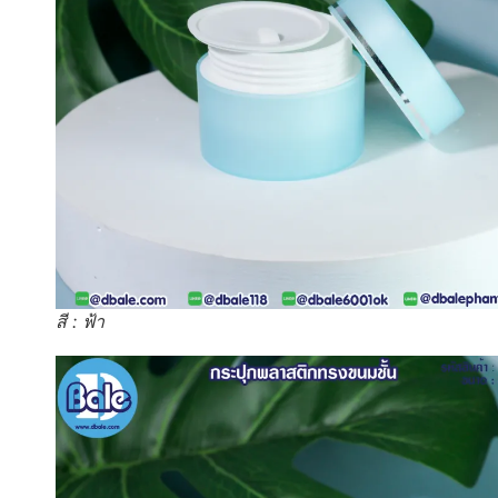
สี : ฟ้า