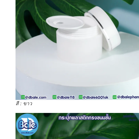
สี : ขาว