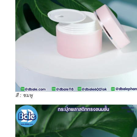
สี : ชมพู