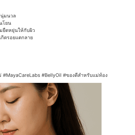
้นุ่มนวล
อนโยน
ืดหยุ่นให้กับผิว
รเกิดรอยแตกลาย
่ #MayaCareLabs #BellyOil #ของดีสำหรับแม่ท้อง