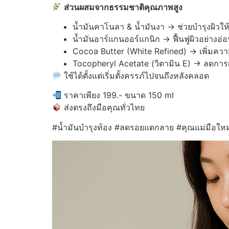
ส่วนผสมจากธรรมชาติคุณภาพสูง
น้ำมันคาโนลา & น้ำมันงา → ช่วยบำรุงผิวให
น้ำมันอาร์แกนออร์แกนิก → ฟื้นฟูผิวอย่างอ่
Cocoa Butter (White Refined) → เพิ่มความย
Tocopheryl Acetate (วิตามิน E) → ลดกา
ใช้ได้ตั้งแต่เริ่มตั้งครรภ์ไปจนถึงหลังคลอด
ราคาเพียง 199.- ขนาด 150 ml
ส่งตรงถึงมือคุณทั่วไทย
#น้ำมันบำรุงท้อง #ลดรอยแตกลาย #คุณแม่มือใหม