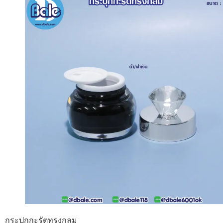
กระปุกกะรัตทรงกลม