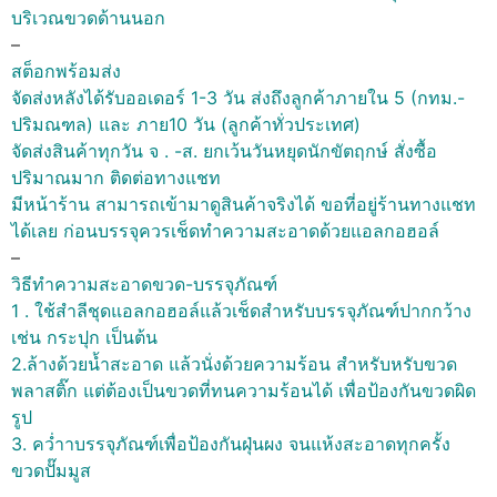
บริเวณขวดด้านนอก
–
สต็อกพร้อมส่ง
จัดส่งหลังได้รับออเดอร์ 1-3 วัน ส่งถึงลูกค้าภายใน 5 (กทม.-
ปริมณฑล) และ ภาย10 วัน (ลูกค้าทั่วประเทศ)
จัดส่งสินค้าทุกวัน จ . -ส. ยกเว้นวันหยุดนักขัตฤกษ์ สั่งซื้อ
ปริมาณมาก ติดต่อทางแชท
มีหน้าร้าน สามารถเข้ามาดูสินค้าจริงได้ ขอที่อยู่ร้านทางแชท
ได้เลย ก่อนบรรจุควรเช็ดทำความสะอาดด้วยแอลกอฮอล์
–
วิธีทำความสะอาดขวด-บรรจุภัณฑ์
1 . ใช้สำลีชุดแอลกอฮอล์แล้วเช็ดสำหรับบรรจุภัณฑ์ปากกว้าง
เช่น กระปุก เป็นต้น
2.ล้างด้วยน้ำสะอาด แล้วนั่งด้วยความร้อน สำหรับหรับขวด
พลาสติ๊ก แต่ต้องเป็นขวดที่ทนความร้อนได้ เพื่อป้องกันขวดผิด
รูป
3. คว่ำาบรรจุภัณฑ์เพื่อป้องกันฝุ่นผง จนแห้งสะอาดทุกครั้ง
ขวดปั๊มมูส
–