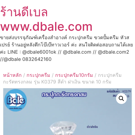
ร้านดีเบล
www.dbale.com
ขายส่งบรรจุภัณฑ์เครื่องสำอางค์ กระปุกครีม ขวดปั้มครีม หัวส
เปรย์ ร้านอยู่หลังตึกโบ๊เบ๊ทาวเวอร์ ค่ะ สนใจติดต่อสอบถามได้เลย
ค่ะ LINE : @dbale6001ok // @dbale.com // @dbale.com2
//@dbale 0832642160
หน้าหลัก
/
กระปุกครีม
/
กระปุกครีม10กรัม
/ กระปุกครีม
กะรัตทรงกลม รุ่น K0379 สีดำ ฝาเงิน ขนาด 10 กรัม