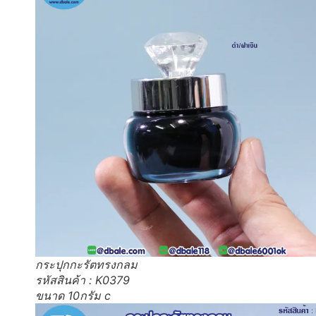
กระปุกกะรัตทรงกลม
รหัสสินค้า : K0379
ขนาด 10กรัม c