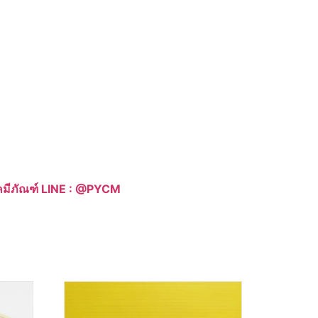
าเคมีภัณฑ์ LINE : @PYCM