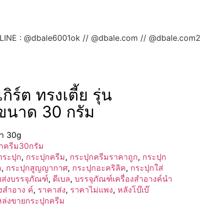
ลยค่ะ LINE : @dbale6001ok // @dbale.com // @dbale.com2
ิร์ต ทรงเตี้ย รุ่น
 ขนาด 30 กรัม
ีดำ 30g
กครีม30กรัม
กระปุก
,
กระปุกครีม
,
กระปุกครีมราคาถูก
,
กระปุก
ก
,
กระปุกสูญญากาศ
,
กระปุกอะคริลิค
,
กระปุกใส่
ส่งบรรจุภัณฑ์
,
ดีเบล
,
บรรจุภัณฑ์เครื่องสำอางค์นำ
องสำอาง ค์
,
ราคาส่ง
,
ราคาไม่แพง
,
หลังโบ๊เบ๊
ล่งขายกระปุกครีม