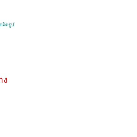
ดผิดรูป
าง