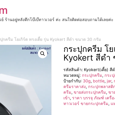
om
ปรย์ ร้านอยู่หลังตึกโบ๊เบ๊ทาวเวอร์ ค่ะ สนใจติดต่อสอบถามได้เ
ุกครีม โยเกิร์ต ทรงเตี้ย รุ่น Kyokert สีดำ ขนาด 30 กรัม
กระปุกครีม โยเก
Kyokert สีดำ
รหัสสินค้า:
Kyokert(เตี้ย) ส
หมวดหมู่:
กระปุกครีม
,
กระปุ
ป้ายกำกับ:
30g
,
bottle
,
jar
,
ครีมราคาส่ง
,
กระปุกพลาสติ
ครีม
,
ขายส่งกระปุกครีม
,
ขาย
เข้า
,
ราคา บรรจุ ภัณฑ์ เครื่
ทาวเวอร์ ขายกระปุกครีม
,
แห