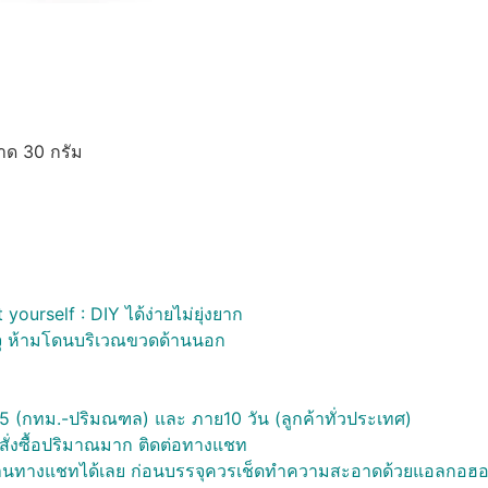
นาด 30 กรัม
urself : DIY ได้ง่ายไม่ยุ่งยาก
ุ ห้ามโดนบริเวณขวดด้านนอก
ใน 5 (กทม.-ปริมณฑล) และ ภาย10 วัน (ลูกค้าทั่วประเทศ)
ษ์ สั่งซื้อปริมาณมาก ติดต่อทางแชท
ยู่ร้านทางแชทได้เลย ก่อนบรรจุควรเช็ดทำความสะอาดด้วยแอลกอฮอ