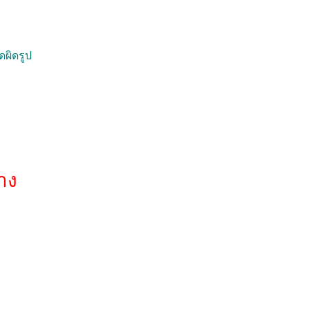
ดผิดรูป
าง