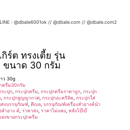
ลยค่ะ LINE : @dbale6001ok // @dbale.com // @dbale.com2
ิร์ต ทรงเตี้ย รุ่น
ว ขนาด 30 กรัม
ีขาว 30g
กครีม30กรัม
กระปุก
,
กระปุกครีม
,
กระปุกครีมราคาถูก
,
กระปุก
ก
,
กระปุกสูญญากาศ
,
กระปุกอะคริลิค
,
กระปุกใส่
ส่งบรรจุภัณฑ์
,
ดีเบล
,
บรรจุภัณฑ์เครื่องสำอางค์นำ
องสำอาง ค์
,
ราคาส่ง
,
ราคาไม่แพง
,
หลังโบ๊เบ๊
ล่งขายกระปุกครีม