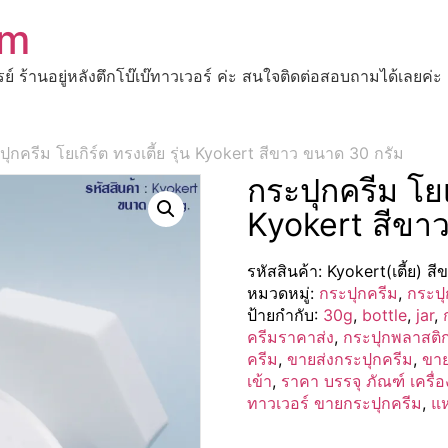
om
ปรย์ ร้านอยู่หลังตึกโบ๊เบ๊ทาวเวอร์ ค่ะ สนใจติดต่อสอบถามได้เ
ุกครีม โยเกิร์ต ทรงเตี้ย รุ่น Kyokert สีขาว ขนาด 30 กรัม
กระปุกครีม โยเก
Kyokert สีขา
รหัสสินค้า:
Kyokert(เตี้ย) ส
หมวดหมู่:
กระปุกครีม
,
กระปุ
ป้ายกำกับ:
30g
,
bottle
,
jar
,
ครีมราคาส่ง
,
กระปุกพลาสติ
ครีม
,
ขายส่งกระปุกครีม
,
ขาย
เข้า
,
ราคา บรรจุ ภัณฑ์ เครื่
ทาวเวอร์ ขายกระปุกครีม
,
แห