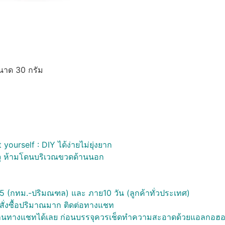
ขนาด 30 กรัม
urself : DIY ได้ง่ายไม่ยุ่งยาก
ุ ห้ามโดนบริเวณขวดด้านนอก
ใน 5 (กทม.-ปริมณฑล) และ ภาย10 วัน (ลูกค้าทั่วประเทศ)
ษ์ สั่งซื้อปริมาณมาก ติดต่อทางแชท
ยู่ร้านทางแชทได้เลย ก่อนบรรจุควรเช็ดทำความสะอาดด้วยแอลกอฮอ