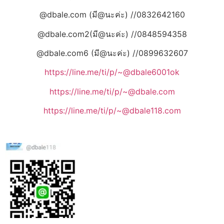
@dbale.com (มี@นะค่ะ) //0832642160
@dbale.com2(มี@นะค่ะ) //0848594358
@dbale.com6 (มี@นะค่ะ) //0899632607
https://line.me/ti/p/~@dbale6001ok
https://line.me/ti/p/~@dbale.com
https://line.me/ti/p/~@dbale118.com