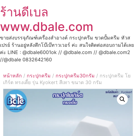
ร้านดีเบล
www.dbale.com
ขายส่งบรรจุภัณฑ์เครื่องสำอางค์ กระปุกครีม ขวดปั้มครีม หัวส
เปรย์ ร้านอยู่หลังตึกโบ๊เบ๊ทาวเวอร์ ค่ะ สนใจติดต่อสอบถามได้เลย
ค่ะ LINE : @dbale6001ok // @dbale.com // @dbale.com2
//@dbale 0832642160
หน้าหลัก
/
กระปุกครีม
/
กระปุกครีม30กรัม
/ กระปุกครีม โย
เกิร์ต ทรงเตี้ย รุ่น Kyokert สีเทา ขนาด 30 กรัม