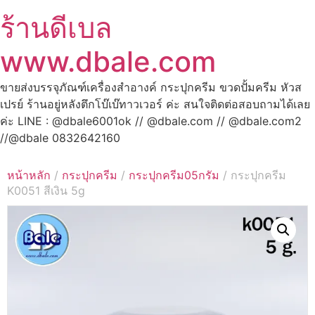
ร้านดีเบล
www.dbale.com
ขายส่งบรรจุภัณฑ์เครื่องสำอางค์ กระปุกครีม ขวดปั้มครีม หัวส
เปรย์ ร้านอยู่หลังตึกโบ๊เบ๊ทาวเวอร์ ค่ะ สนใจติดต่อสอบถามได้เลย
ค่ะ LINE : @dbale6001ok // @dbale.com // @dbale.com2
//@dbale 0832642160
หน้าหลัก
/
กระปุกครีม
/
กระปุกครีม05กรัม
/ กระปุกครีม
K0051 สีเงิน 5g