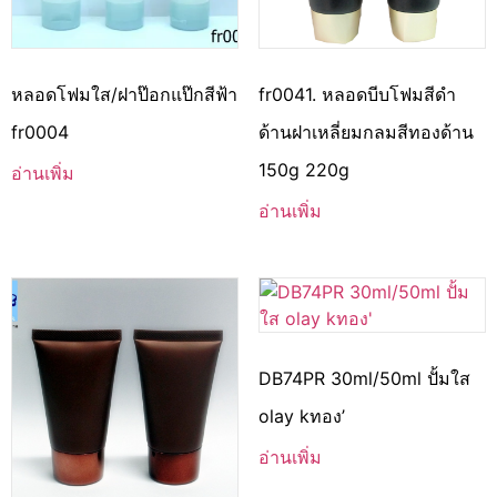
หลอดโฟมใส/ฝาป๊อกแป๊กสีฟ้า
fr0041. หลอดบีบโฟมสีดำ
fr0004
ด้านฝาเหลี่ยมกลมสีทองด้าน
150g 220g
อ่านเพิ่ม
อ่านเพิ่ม
DB74PR 30ml/50ml ปั้มใส
olay kทอง’
อ่านเพิ่ม