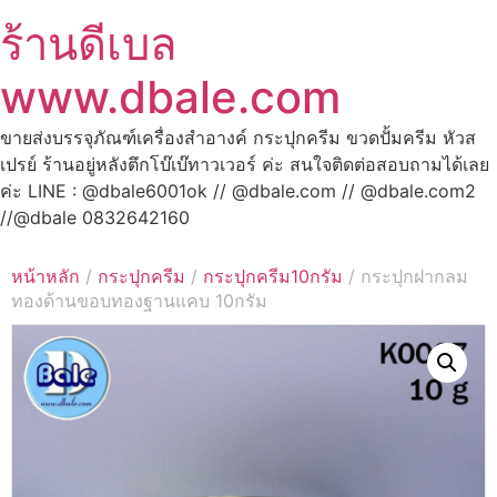
ร้านดีเบล
www.dbale.com
ขายส่งบรรจุภัณฑ์เครื่องสำอางค์ กระปุกครีม ขวดปั้มครีม หัวส
เปรย์ ร้านอยู่หลังตึกโบ๊เบ๊ทาวเวอร์ ค่ะ สนใจติดต่อสอบถามได้เลย
ค่ะ LINE : @dbale6001ok // @dbale.com // @dbale.com2
//@dbale 0832642160
หน้าหลัก
/
กระปุกครีม
/
กระปุกครีม10กรัม
/ กระปุกฝากลม
ทองด้านขอบทองฐานแคบ 10กรัม