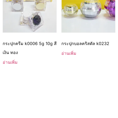
กระปุกครีม k0006 5g 10g สี
กระปุกบอลคริสตัล k0232
เงิน ทอง
อ่านเพิ่ม
อ่านเพิ่ม