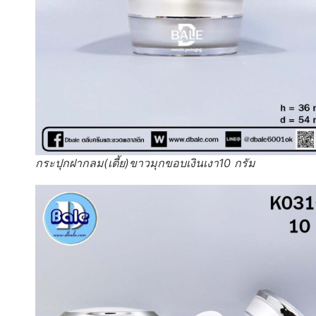
กระปุกฝากลม(เตี้ย)ขาวมุกขอบเงินเงา10 กรัม