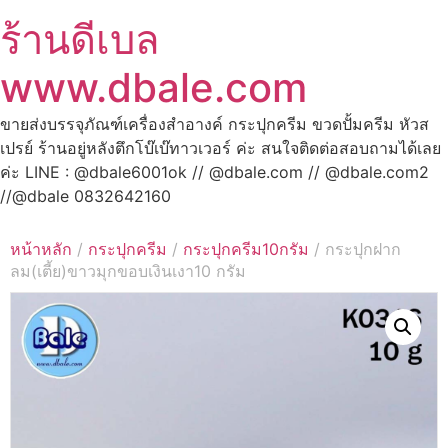
ร้านดีเบล
www.dbale.com
ขายส่งบรรจุภัณฑ์เครื่องสำอางค์ กระปุกครีม ขวดปั้มครีม หัวส
เปรย์ ร้านอยู่หลังตึกโบ๊เบ๊ทาวเวอร์ ค่ะ สนใจติดต่อสอบถามได้เลย
ค่ะ LINE : @dbale6001ok // @dbale.com // @dbale.com2
//@dbale 0832642160
หน้าหลัก
/
กระปุกครีม
/
กระปุกครีม10กรัม
/ กระปุกฝาก
ลม(เตี้ย)ขาวมุกขอบเงินเงา10 กรัม