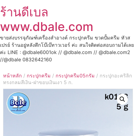
ร้านดีเบล
www.dbale.com
ขายส่งบรรจุภัณฑ์เครื่องสำอางค์ กระปุกครีม ขวดปั้มครีม หัวส
เปรย์ ร้านอยู่หลังตึกโบ๊เบ๊ทาวเวอร์ ค่ะ สนใจติดต่อสอบถามได้เลย
ค่ะ LINE : @dbale6001ok // @dbale.com // @dbale.com2
//@dbale 0832642160
หน้าหลัก
/
กระปุกครีม
/
กระปุกครีม05กรัม
/ กระปุกอะคริลิก
ทรงกลมสีเงิน-ฝาขอบเงินเงา 5 ก.