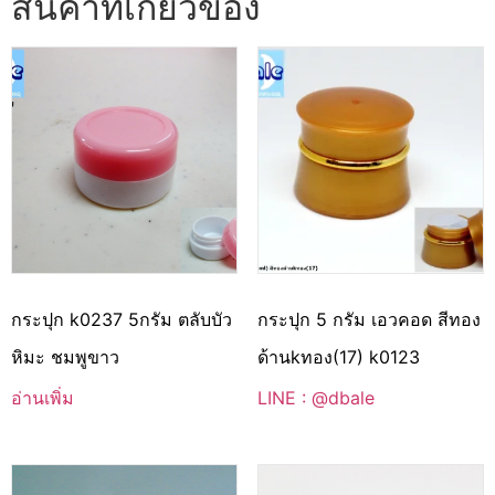
สินค้าที่เกี่ยวข้อง
กระปุก k0237 5กรัม ตลับบัว
กระปุก 5 กรัม เอวคอด สีทอง
หิมะ ชมพูขาว
ด้านkทอง(17) k0123
อ่านเพิ่ม
LINE : @dbale