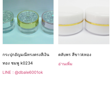
กระปุกอัญมณีทรงตรงสีเงิน
ตลับพร สีขาวkทอง
ทอง ชมพู k0234
อ่านเพิ่ม
LINE : @dbale6001ok