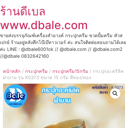
ร้านดีเบล
www.dbale.com
ขายส่งบรรจุภัณฑ์เครื่องสำอางค์ กระปุกครีม ขวดปั้มครีม หัวส
เปรย์ ร้านอยู่หลังตึกโบ๊เบ๊ทาวเวอร์ ค่ะ สนใจติดต่อสอบถามได้เลย
ค่ะ LINE : @dbale6001ok // @dbale.com // @dbale.com2
//@dbale 0832642160
หน้าหลัก
/
กระปุกครีม
/
กระปุกครีม15กรัม
/ กระปุกอะคริลิค
ฝาบาน รุ่น K0373 ขนาด 15 กรัม สีทอง/ทอง