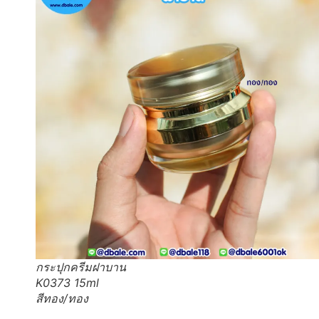
กระปุกครีมฝาบาน
K0373 15ml
สีทอง/ทอง