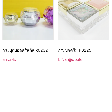
กระปุกบอลคริสตัล k0232
กระปุกครีม k0225
อ่านเพิ่ม
LINE @dbale