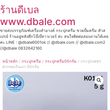
ร้านดีเบล
www.dbale.com
ขายส่งบรรจุภัณฑ์เครื่องสำอางค์ กระปุกครีม ขวดปั้มครีม หัวส
เปรย์ ร้านอยู่หลังตึกโบ๊เบ๊ทาวเวอร์ ค่ะ สนใจติดต่อสอบถามได้เลย
ค่ะ LINE : @dbale6001ok // @dbale.com // @dbale.com2
//@dbale 0832642160
หน้าหลัก
/
กระปุกครีม
/
กระปุกครีม05กรัม
/ กระปุกเพชร
ฝากลมเงินเงา 05กรัม