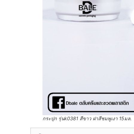
กระปุก รุ่นk0381 สีขาว ฝาสีชมพูเงา 15มล.