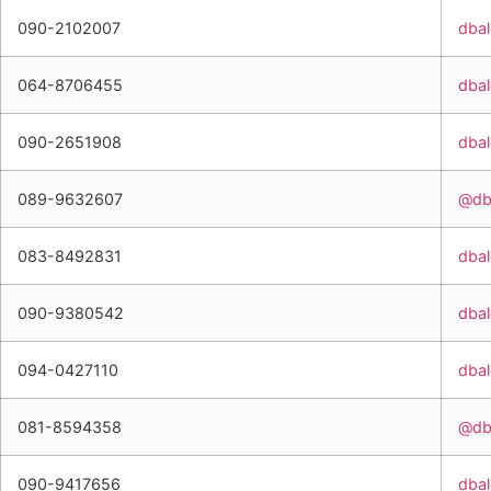
090-2102007
dba
064-8706455
dba
090-2651908
dba
089-9632607
@db
083-8492831
dba
090-9380542
dba
094-0427110
dba
081-8594358
@db
090-9417656
dba