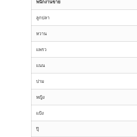
พนักงานขาย
ลูกปลา
หวาน
แพรว
แนน
ปาม
หญิง
แป้ง
ปุ๊