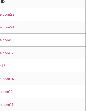
 ID
le.com22
le.com21
le.com20
le.com17
le15
le.com14
lecom12
le.com11