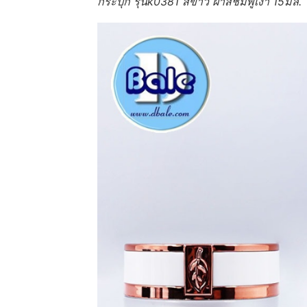
กระปุก รุ่นk0381 สีขาว ฝาสีชมพูเงา 15มล.