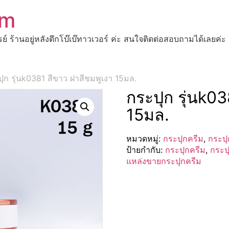
om
ปรย์ ร้านอยู่หลังตึกโบ๊เบ๊ทาวเวอร์ ค่ะ สนใจติดต่อสอบถามได้เ
ุก รุ่นk0381 สีขาว ฝาสีชมพูเงา 15มล.
กระปุก รุ่นk0
15มล.
หมวดหมู่:
กระปุกครีม
,
กระปุ
ป้ายกำกับ:
กระปุกครีม
,
กระป
แหล่งขายกระปุกครีม