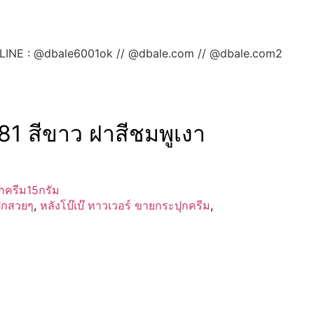
ลยค่ะ LINE : @dbale6001ok // @dbale.com // @dbale.com2
381 สีขาว ฝาสีชมพูเงา
กครีม15กรัม
ุกสวยๆ
,
หลังโบ๊เบ๊ ทาวเวอร์ ขายกระปุกครีม
,