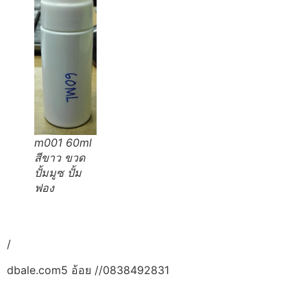
m001 60ml
สีขาว ขวด
ปั้มมูซ ปั้ม
ฟอง
/
dbale.com5 อ้อย //0838492831