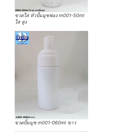
ขวดใส หัวปั้มมูซฟอง m001-50ml
ใส สูง
ขวดปั้มมูซ m001-060ml ขาว