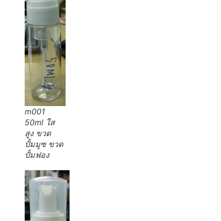
m001
50ml ใส
สูง ขวด
ปั้มมูซ ขวด
ปั้มฟอง