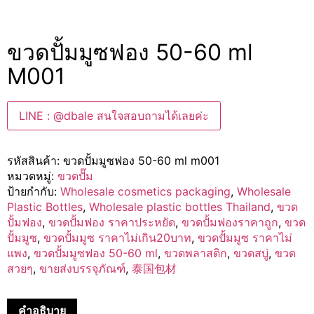
ขวดปั้มมูซฟอง 50-60 ml
M001
LINE : @dbale สนใจสอบถามได้เลยค่ะ
รหัสสินค้า:
ขวดปั้มมูซฟอง 50-60 ml m001
หมวดหมู่:
ขวดปั๊ม
ป้ายกำกับ:
Wholesale cosmetics packaging
,
Wholesale
Plastic Bottles
,
Wholesale plastic bottles Thailand
,
ขวด
ปั้มฟอง
,
ขวดปั้มฟอง ราคาประหยัด
,
ขวดปั้มฟองราคาถูก
,
ขวด
ปั้มมูซ
,
ขวดปั้มมูซ ราคาไม่เกิน20บาท
,
ขวดปั้มมูซ ราคาไม่
แพง
,
ขวดปั้มมูซฟอง 50-60 ml
,
ขวดพลาสติก
,
ขวดสบู่
,
ขวด
สวยๆ
,
ขายส่งบรรจุภัณฑ์
,
泰国包材
คำอธิบาย