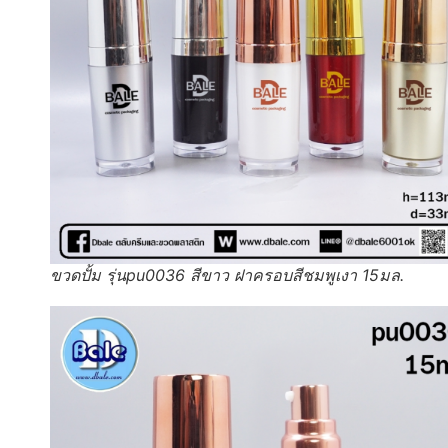
ขวดปั้ม รุ่นpu0036 สีขาว ฝาครอบสีชมพูเงา 15มล.