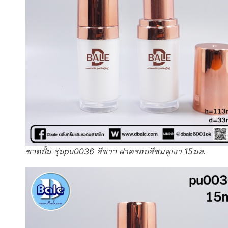
ขวดปั้ม รุ่นpu0036 สีขาว ฝาครอบสีชมพูเงา 15มล.