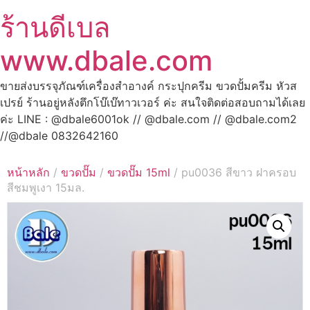
ร้านดีเบล
www.dbale.com
ขายส่งบรรจุภัณฑ์เครื่องสำอางค์ กระปุกครีม ขวดปั้มครีม หัวส
เปรย์ ร้านอยู่หลังตึกโบ๊เบ๊ทาวเวอร์ ค่ะ สนใจติดต่อสอบถามได้เลย
ค่ะ LINE : @dbale6001ok // @dbale.com // @dbale.com2
//@dbale 0832642160
หน้าหลัก
/
ขวดปั๊ม
/
ขวดปั๊ม 15ml
/ pu0036 สีขาว ฝาครอบ
สีชมพูเงา 15มล.