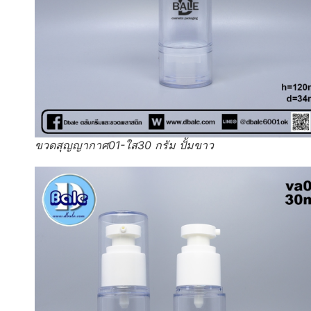
ขวดสุญญากาศ01-ใส30 กรัม ปั้มขาว