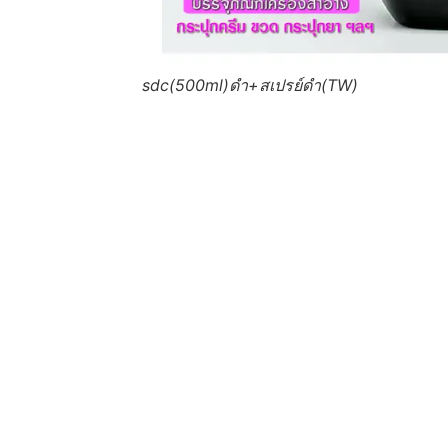
sdc(500ml)ดำ+สเปรย์ดำ(TW)