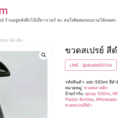
om
ปรย์ ร้านอยู่หลังตึกโบ๊เบ๊ทาวเวอร์ ค่ะ สนใจติดต่อสอบถามได้เ
00ml สีดำทึบ
ขวดสเปรย์ สี
LINE : @dbale6001ok
รหัสสินค้า:
sdc-500ml สีดำท
หมวดหมู่:
ขวดพลาสติก
ป้ายกำกับ:
spray 500ml
,
Wh
Plastic Bottles
,
Wholesale p
ขวดสเปรย์สีดำ