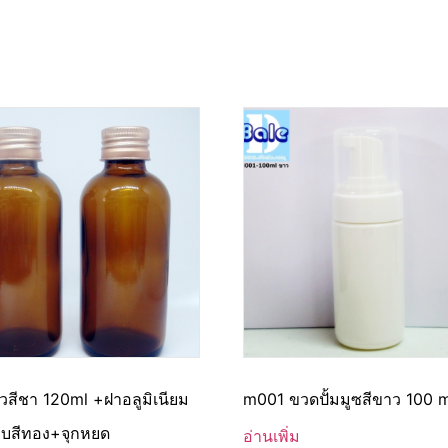
วสีชา 120ml +ฝาอลูมิเนียม
m001 ขวดปั้มมูซสีขาว 100 
บสีทอง+จุกหยด
อ่านเพิ่ม