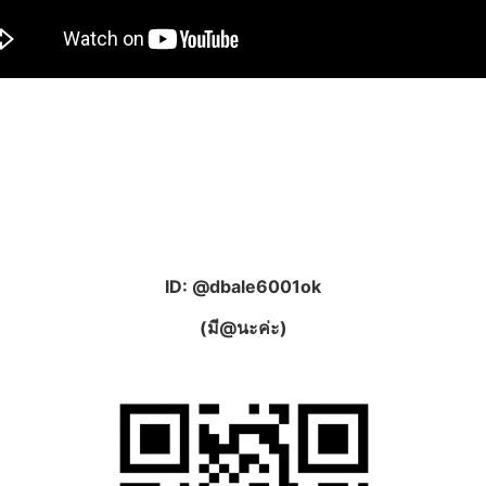
ID: @dbale6001ok
(มี@นะค่ะ)