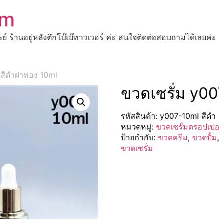
om
ปรย์ ร้านอยู่หลังตึกโบ๊เบ๊ทาวเวอร์ ค่ะ สนใจติดต่อสอบถามได้เ
 สีดำฝาทอง 10ml
ขวดเซรั่ม y0
รหัสสินค้า:
y007-10ml สีดำ
หมวดหมู่:
ขวดเซรั่มดรอปเปอ
ป้ายกำกับ:
ขวดครีม
,
ขวดปั้ม
ขวดเซรั่ม