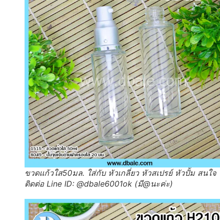
ขวดแก้วใส50มล. ใส่กับ หัวเกลี่ยว หัวสเปรย์ หัวปั้ม สนใจ
ติดต่อ Line ID: @dbale6001ok (มี@นะค่ะ)