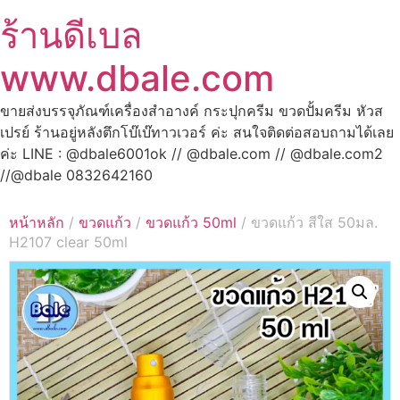
ร้านดีเบล
www.dbale.com
ขายส่งบรรจุภัณฑ์เครื่องสำอางค์ กระปุกครีม ขวดปั้มครีม หัวส
เปรย์ ร้านอยู่หลังตึกโบ๊เบ๊ทาวเวอร์ ค่ะ สนใจติดต่อสอบถามได้เลย
ค่ะ LINE : @dbale6001ok // @dbale.com // @dbale.com2
//@dbale 0832642160
หน้าหลัก
/
ขวดแก้ว
/
ขวดแก้ว 50ml
/ ขวดแก้ว สีใส 50มล.
H2107 clear 50ml