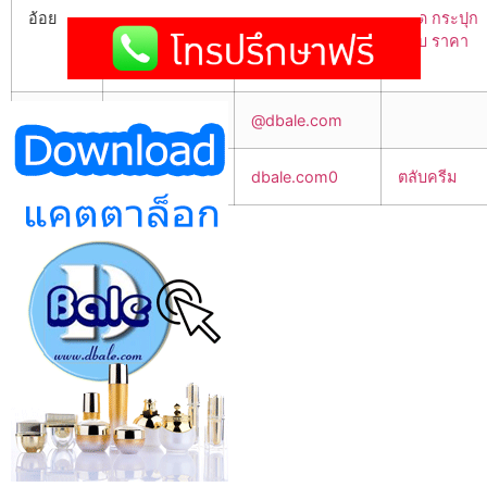
อ้อย
0838492831
dbale.com5
ขวด กระปุก
ตลับ ราคา
ส่ง
นก2
0832642160
@dbale.com
นก1
0832642160
dbale.com0
ตลับครีม