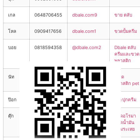
เกล
0648706455
dbale.com9
ขาย ตลับ
โหล
0909417656
dbale.com1
ขวดปั้มครีม
บอย
0818594358
@dbale.com2
Dbale ตลับ
ครีมและขวด
พลาสติก
นัท
0899632607
@dbale.com6
ขวด
พลาสติก pet
ป๊อก
0940427110
dbale.com3
กระปุกครีม
ตุ๊ก
0909380542
dbale.com4
ขวดอโรมา
ขวดน้ำมัน
หอมระเหย