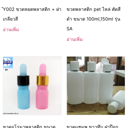
ํY002 ขวดหยดพลาสติก + ฝา
ขวดพลาสติก pet ไหล่ ตัดสี
เกลียวสี
ดำ ขนาด 100ml,150ml รุ่น
SA
อ่านเพิ่ม
อ่านเพิ่ม
ขวดอโรมาพลาสติก ขนาด
ขวดแชมพู ขาวทึบ ฝาป๊อก