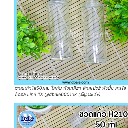
ขวดแก้วใส50มล. ใส่กับ หัวเกลี่ยว หัวสเปรย์ หัวปั้ม สนใจ
ติดต่อ Line ID: @dbale6001ok (มี@นะค่ะ)