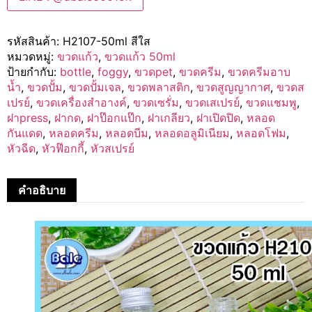
รหัสสินค้า:
H2107-50ml สีใส
หมวดหมู่:
ขวดแก้ว
,
ขวดแก้ว 50ml
ป้ายกำกับ:
bottle
,
foggy
,
ขวดpet
,
ขวดครีม
,
ขวดครีมอาบ
น้ำ
,
ขวดปั้ม
,
ขวดปั้มเจล
,
ขวดพลาสติก
,
ขวดสูญญากาศ
,
ขวดส
เปรย์
,
ขวดเครื่องสำอางค์
,
ขวดเซรั่ม
,
ขวดเสเปรย์
,
ขวดแชมพู
,
ฝาpress
,
ฝากด
,
ฝาป๊อกแป๊ก
,
ฝาเกลียว
,
ฝาเปิดปิด
,
หลอด
กันแดด
,
หลอดครีม
,
หลอดบีม
,
หลอดอลูมิเนียม
,
หลอดโฟม
,
หัวฉีด
,
หัวฟ๊อกกี้
,
หัวสเปรย์
คำอธิบาย