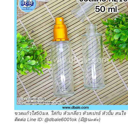
ขวดแก้วใส50มล. ใส่กับ หัวเกลี่ยว หัวสเปรย์ หัวปั้ม สนใจ
ติดต่อ Line ID: @dbale6001ok (มี@นะค่ะ)