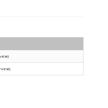
าะขวด)
พาะขวด)