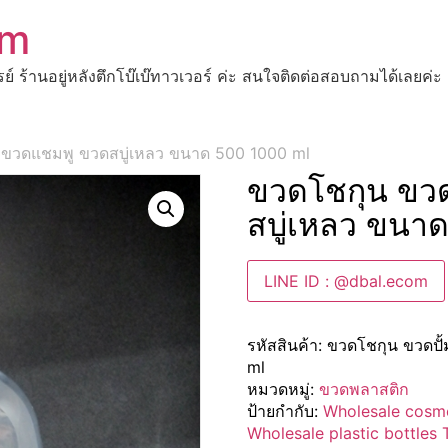
om
ปรย์ ร้านอยู่หลังตึกโบ๊เบ๊ทาวเวอร์ ค่ะ สนใจติดต่อสอบถามได้เ
ม ขวดแชมพู ขวดสบู่เหลว ขนาด 500 1000 ml
ขวดโชกุน ขวด
สบู่เหลว ขนา
LINE ID : @dbal.ecom
รหัสสินค้า:
ขวดโชกุน ขวดปั
ml
หมวดหมู่:
ขวดพลาสติก
ป้ายกำกับ:
Wholesale cosm
Wholesale plastic bottles 