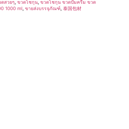
วดสวยๆ
,
ขวดโชกุน
,
ขวดโชกุน ขวดปั้มครีม ขวด
00 1000 ml
,
ขายส่งบรรจุภัณฑ์
,
泰国包材