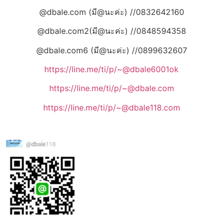
@dbale.com (มี@นะค่ะ) //0832642160
@dbale.com2(มี@นะค่ะ) //0848594358
@dbale.com6 (มี@นะค่ะ) //0899632607
https://line.me/ti/p/~@dbale6001ok
https://line.me/ti/p/~@dbale.com
https://line.me/ti/p/~@dbale118.com