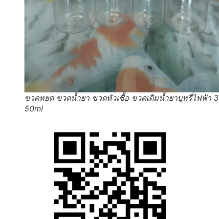
ขวดหยด ขวดน้ำยา ขวดหัวเชื้่อ ขวดเติมน้ำยาบุหรี่ไฟฟ้า 
50ml