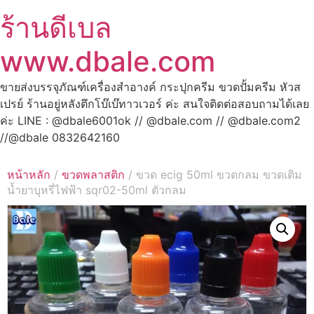
ร้านดีเบล
www.dbale.com
ขายส่งบรรจุภัณฑ์เครื่องสำอางค์ กระปุกครีม ขวดปั้มครีม หัวส
เปรย์ ร้านอยู่หลังตึกโบ๊เบ๊ทาวเวอร์ ค่ะ สนใจติดต่อสอบถามได้เลย
ค่ะ LINE : @dbale6001ok // @dbale.com // @dbale.com2
//@dbale 0832642160
หน้าหลัก
/
ขวดพลาสติก
/ ขวด ecig 50ml ขวดกลม ขวดเติม
น้ำยาบุหรี่ไฟฟ้า sqr02-50ml ตัวกลม