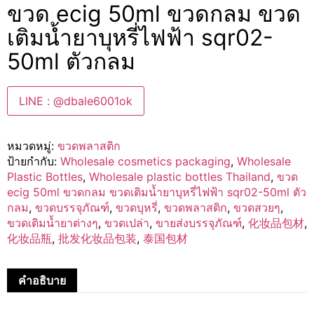
ขวด ecig 50ml ขวดกลม ขวด
เติมน้ำยาบุหรี่ไฟฟ้า sqr02-
50ml ตัวกลม
LINE : @dbale6001ok
หมวดหมู่:
ขวดพลาสติก
ป้ายกำกับ:
Wholesale cosmetics packaging
,
Wholesale
Plastic Bottles
,
Wholesale plastic bottles Thailand
,
ขวด
ecig 50ml ขวดกลม ขวดเติมน้ำยาบุหรี่ไฟฟ้า sqr02-50ml ตัว
กลม
,
ขวดบรรจุภัณฑ์
,
ขวดบุหรี่
,
ขวดพลาสติก
,
ขวดสวยๆ
,
ขวดเติมน้ำยาต่างๆ
,
ขวดเปล่า
,
ขายส่งบรรจุภัณฑ์
,
化妆品包材
,
化妆品瓶
,
批发化妆品包装
,
泰国包材
คำอธิบาย